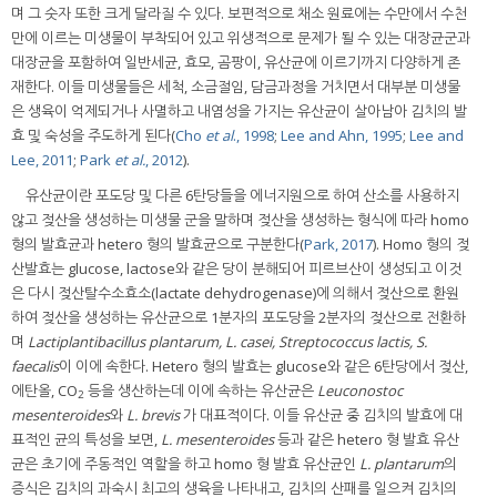
며 그 숫자 또한 크게 달라질 수 있다. 보편적으로 채소 원료에는 수만에서 수천
만에 이르는 미생물이 부착되어 있고 위생적으로 문제가 될 수 있는 대장균군과
대장균을 포함하여 일반세균, 효모, 곰팡이, 유산균에 이르기까지 다양하게 존
재한다. 이들 미생물들은 세척, 소금절임, 담금과정을 거치면서 대부분 미생물
은 생육이 억제되거나 사멸하고 내염성을 가지는 유산균이 살아남아 김치의 발
효 및 숙성을 주도하게 된다(
Cho
et al
., 1998
;
Lee and Ahn, 1995
;
Lee and
Lee, 2011
;
Park
et al.
, 2012
).
유산균이란 포도당 및 다른 6탄당들을 에너지원으로 하여 산소를 사용하지
않고 젖산을 생성하는 미생물 군을 말하며 젖산을 생성하는 형식에 따라 homo
형의 발효균과 hetero 형의 발효균으로 구분한다(
Park, 2017
). Homo 형의 젖
산발효는 glucose, lactose와 같은 당이 분해되어 피르브산이 생성되고 이것
은 다시 젖산탈수소효소(lactate dehydrogenase)에 의해서 젖산으로 환원
하여 젖산을 생성하는 유산균으로 1분자의 포도당을 2분자의 젖산으로 전환하
며
Lactiplantibacillus plantarum, L. casei, Streptococcus lactis, S.
faecalis
이 이에 속한다. Hetero 형의 발효는 glucose와 같은 6탄당에서 젖산,
에탄올, CO
등을 생산하는데 이에 속하는 유산균은
Leuconostoc
2
mesenteroides
와
L. brevis
가 대표적이다. 이들 유산균 중 김치의 발효에 대
표적인 균의 특성을 보면,
L. mesenteroides
등과 같은 hetero 형 발효 유산
균은 초기에 주동적인 역할을 하고 homo 형 발효 유산균인
L. plantarum
의
증식은 김치의 과숙시 최고의 생육을 나타내고, 김치의 산패를 일으켜 김치의