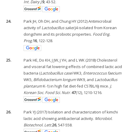
Int. Dairy J.
9
, 43-52.
24.
Park JH, Oh DH, and Chung HY (2012) Antimicrobial
activity of
Lactobacillus sakei
J4 isolated from Korean
dongchimi and its probiotic properties.
Food Eng.
Prog.
16
, 122-128.
25.
Park HE, Do KH, J JW, J YH, and L WK (2018) Cholesterol
and visceral fat lowering effects of combined lactic acid
bacteria (
Lactobacillus casei
WK3,
Enterococcus faecium
WK5,
Bifidobacterium longum
WK9, and
Lactobacillus
plantarum
K-1) in high fat diet-fed C57BL/6J mice.
J.
Korean Soc. Food Sci. Nutr
.
47
(12), 1210-1216.
26.
Park YJ (2017) Isolation and characterization of kimchi
lactic acid showing antibacterial activity.
Microbiol.
Biotechnol. Lett.
26
, 547-558.