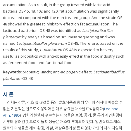
accumulation. As a result, in the group treated with lactic acid
bacteria OS-15, 48, 102 and 120, fat accumulation was significantly
decreased compared with the non-treated group. And the strain OS-
48 showed the greatest inhibitory effect on fat accumulation. The
lactic acid bacterium OS-48 was identified as
Lactiplantibacillus
plantarum
by analysis based on 16S rRNA sequencing and was
named
Lactiplantibacillus plantarum
OS-48. Therefore, based on the
results of this study,
L. plantarum
OS-48 is expected to be very
useful as probiotics with anti-obesity effect in the food industry such
as fermented food and functional food.
Keywords:
probiotic; Kimchi; anti-adipogenic effect;
Lactiplantibacillus
plantarum
OS-48
서 론
김치는 장류, 식초 및 젓갈류 등의 발효식품과 함께 우리의 식사에 빼놓을 수
없는 기본적인 찬으로 이용되어온 매우 중요한 채소발효식품이다(
Lee and
Ahn, 1995
). 김치의 발효에 관여하는 미생물은 토양, 공기, 물 등의 자연환경에
서부터 유래된 것으로 이들 미생물은 채소에 부착되어 있다. 일반적으로 채소
원료의 미생물은 재배 환경, 계절, 저장유통과정 등 다양한 요인에 따라 다양하