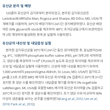
유산균 분리 및 배양
120종의 유산균이 김치로부터 분리되었고, 분리된 김치유산균은
Lactobacilli MRS(De Man, Rogosa and Sharpe, BD Difco, MD, USA) 액
체배지를 사용하여, 30°C의 배양기에서 24시간 정치배양하였다. 유산균 배양
액은 30% glycerol로 stock을 제조하여 -80°C 초저온냉동고에서 보관하였으
며 2회 계대하여 활성화한 후에 본 실험에 사용하였다.
유산균의 내산성 및 내담즙성 실험
분리한 김치유산균을 30°C에서 24시간 동안 정치배양한 후, 원심분리(500
×g, 4°C, 10분)하여 phosphate buffer saline (PBS, pH 7)에 2번 세척하였
9
고, 생균수를 측정하여 1×10
CFU/mL의 농도로 유산균 희석액을 제조하여 내
산성 및 내담즙성 실험에 사용하였다. 산성에 대한 내성을 확인하기 위하여
1,000 unit/ml의 pepsin(Sigma-Aldrich, St. Louis, MO, USA)이 첨가되고
pH를 2.5로 조정한 MRS 배지에 유산균 희석액을 2% 접종하고 30°C에 3시간
정치한 후 생균 수를 확인하였다. 내담즙염 평가를 위해서 3% oxgall bile
salt(Neogen, MI, USA)을 포함한 MRS 배지에 유산균 희석액을 2% 접종하고
30°C에 3시간 정치한 후 생균수를 확인하였다. 초기 생균 수와 비교하여 90%
이상의 생존율을 보이는 균주를 선발하였다(
Kang
et al
., 2012
;
Lim
et al
.,
2019
;
Park
et al
., 2012
).