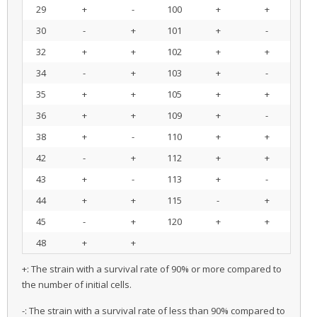
29
+
-
100
+
+
30
-
+
101
+
-
32
+
+
102
+
+
34
-
+
103
+
-
35
+
+
105
+
+
36
+
+
109
+
-
38
+
-
110
+
+
42
-
+
112
+
+
43
+
-
113
+
-
44
+
+
115
-
+
45
-
+
120
+
+
48
+
+
+: The strain with a survival rate of 90% or more compared to
the number of initial cells.
-: The strain with a survival rate of less than 90% compared to