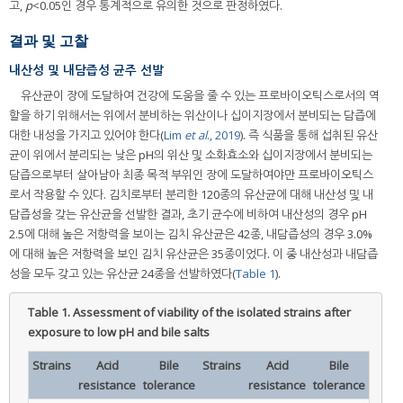
고,
p
<0.05인 경우 통계적으로 유의한 것으로 판정하였다.
결과 및 고찰
내산성 및 내담즙성 균주 선발
유산균이 장에 도달하여 건강에 도움을 줄 수 있는 프로바이오틱스로서의 역
할을 하기 위해서는 위에서 분비하는 위산이나 십이지장에서 분비되는 담즙에
대한 내성을 가지고 있어야 한다(
Lim
et al
., 2019
). 즉 식품을 통해 섭취된 유산
균이 위에서 분리되는 낮은 pH의 위산 및 소화효소와 십이지장에서 분비되는
담즙으로부터 살아남아 최종 목적 부위인 장에 도달하여야만 프로바이오틱스
로서 작용할 수 있다. 김치로부터 분리한 120종의 유산균에 대해 내산성 및 내
담즙성을 갖는 유산균을 선발한 결과, 초기 균수에 비하여 내산성의 경우 pH
2.5에 대해 높은 저항력을 보이는 김치 유산균은 42종, 내담즙성의 경우 3.0%
에 대해 높은 저항력을 보인 김치 유산균은 35종이었다. 이 중 내산성과 내담즙
성을 모두 갖고 있는 유산균 24종을 선발하였다(
Table 1
).
Table 1.
Assessment of viability of the isolated strains after
exposure to low pH and bile salts
Strains
Acid
Bile
Strains
Acid
Bile
resistance
tolerance
resistance
tolerance