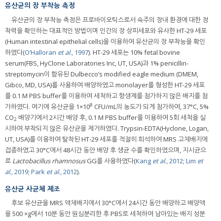
유산균의 장 부착능 측정
유산균의 장 부착능 측정은 프로바이오틱스로서 숙주의 장내 환경에 대한 정
착력을 확인하는 대표적인 방법이며 인간의 장 상피세포와 유사한 HT-29 세포
(Human intestinal epithelial cells)을 이용하여 유산균의 장 부착능을 확인
하였다(
O’Halloran
et al
., 1997
). HT-29 세포는 10% fetal bovine
serum(FBS, HyClone Laboratories Inc, UT, USA)과 1% penicillin-
streptomycin이 함유된 Dulbecco’s modified eagle medium (DMEM,
Gibco, MD, USA)를 사용하여 배양하였고 monolayer를 형성한 HT-29 세포
를 0.1 M PBS buffer를 이용하여 세척하고 항생제를 첨가하지 않은 배지를 첨
8
가하였다. 여기에 유산균을 1×10
CFU/mL의 농도가 되게 첨가하여, 37°C, 5%
CO
배양기에서 2시간 배양 후, 0.1 M PBS buffer를 이용하여 5회 세척을 실
2
시하여 부착되지 않은 유산균을 제거하였다. Trypsin-EDTA(Hyclone, Logan,
UT, USA)를 이용하여 탈착된 HT-29 세포를 적절히 희석하여 MRS 고체배지에
접종하였고 30°C에서 48시간 동안 배양 후 생균 수를 확인하였으며, 지시균으
로
Lactobacillus rhamnosus
GG를 사용하였다(
Kang
et al
., 2012
;
Lim
et
al
., 2019
;
Park
et al
., 2012
).
유산균 사균체 제조
후보 유산균을 MRS 액체배지에서 30°C에서 24시간 동안 배양하고 배양액
을 500 ×g에서 10분 동안 원심분리한 후 PBS로 세척하여 남아있는 배지 성분