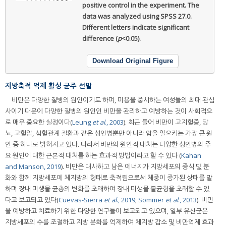
positive control in the experiment. The
data was analyzed using SPSS 27.0.
Different letters indicate significant
difference (
p
<0.05).
Download Original Figure
지방축적 억제 활성 균주 선발
비만은 다양한 질병의 원인이기도 하며, 미용을 중시하는 여성들의 최대 관심
사이기 때문에 다양한 질병의 원인인 비만을 관리하고 예방하는 것이 사회적으
로 매우 중요한 실정이다(
Leung
et al
., 2003
). 최근 들어 비만이 고지혈증, 당
뇨, 고혈압, 심혈관계 질환과 같은 성인병뿐만 아니라 암을 일으키는 가장 큰 원
인 중 하나로 밝혀지고 있다. 따라서 비만의 원인적 대처는 다양한 성인병의 주
요 원인에 대한 근본적 대처를 하는 효과적 방법이라고 할 수 있다 (
Kahan
and Manson, 2019
). 비만은 대사하고 남은 에너지가 지방세포의 증식 및 분
화와 함께 지방세포에 체지방의 형태로 축적됨으로써 체중이 증가된 상태를 말
하며 장내 미생물 균총의 변화를 초래하여 장내 미생물 불균형을 초래할 수 있
다고 보고되고 있다(
Cuevas-Sierra
et al
., 2019
;
Sommer
et al
., 2013
). 비만
을 예방하고 치료하기 위한 다양한 연구들이 보고되고 있으며, 일부 유산균은
지방세포의 수를 조절하고 지방 분화를 억제하여 체지방 감소 및 비만억제 효과