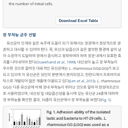
the number of initial cells.
Download Excel Table
장 부착능 균주 선발
유산균이 인체와 같은 숙주에 도움이 되기 위해서는 장관에서 정상적으로 생
존하고 대사할 수 있어야 한다. 즉, 위산과 담즙산과 같은 열악한 환경에 살아 남
아 소장까지 도달하여 장에서 증식하고 정착하여야 하며 장관 내에서 유효한 효
과를 나타내어야 한다(
Ouwehand
et al
., 1999
). 내산성이 높고 장 부착능이
우수한 것으로 알려진 대표적인 유산균에는
L. rhamnosus
GG(LGG)가 보고
되고 있으며 이 유산균은 성인의 분변에서 분리되었고, 핀란드에서 프로바이오
틱스로 개발되어 많은 제품에 이용되고 있다(
Lim
et al
., 2013
).
L. rhamnosus
GG는 다른 유산균에 비해 장내 부착능이 뛰어난 것으로 알려져 양성대조군으
로 사용하였으며, 내산성 및 내담즙산성을 동시에 갖는 유산균 24종에 대하여
장 부착능을 확인한 결과, 10종의 유산균에서 장 부착능을 보였다(
Fig. 1
).
Fig. 1.
Adhesion ability of the isolated
lactic acid bacteria to HT-29 cells.
L.
rhamnosus
GG (LGG) was used as a