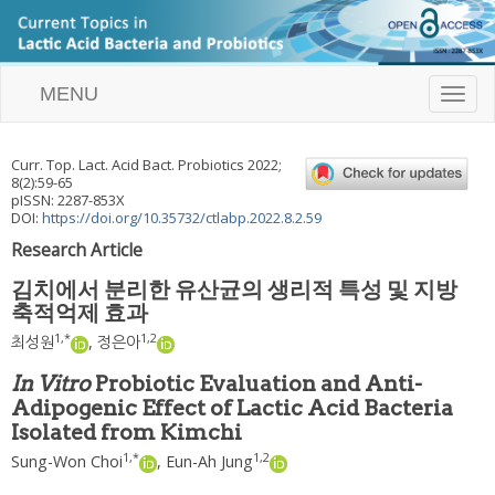
MENU
T
o
g
g
Curr. Top. Lact. Acid Bact. Probiotics
2022
;
l
8
(
2
):
59
-
65
e
pISSN: 2287-853X
n
DOI:
https://doi.org/10.35732/ctlabp.2022.8.2.59
a
Research Article
v
i
김치에서 분리한 유산균의 생리적 특성 및 지방
g
축적억제 효과
a
t
1
,
*
1
,
2
최성원
,
정은아
i
o
In Vitro
Probiotic Evaluation and Anti-
n
Adipogenic Effect of Lactic Acid Bacteria
Isolated from Kimchi
1
,
*
1
,
2
Sung-Won Choi
,
Eun-Ah Jung