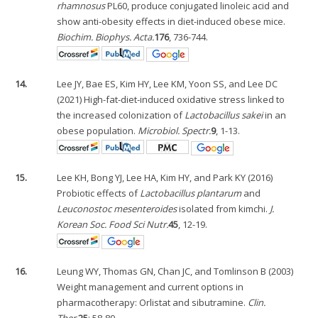
rhamnosus
PL60, produce conjugated linoleic acid and
show anti-obesity effects in diet-induced obese mice.
Biochim. Biophys. Acta.
176
, 736-744.
14.
Lee JY, Bae ES, Kim HY, Lee KM, Yoon SS, and Lee DC
(2021) High-fat-diet-induced oxidative stress linked to
the increased colonization of
Lactobacillus sakei
in an
obese population.
Microbiol. Spectr.
9
, 1-13.
15.
Lee KH, Bong YJ, Lee HA, Kim HY, and Park KY (2016)
Probiotic effects of
Lactobacillus plantarum
and
Leuconostoc mesenteroides
isolated from kimchi.
J.
Korean Soc. Food Sci Nutr.
45
, 12-19.
16.
Leung WY, Thomas GN, Chan JC, and Tomlinson B (2003)
Weight management and current options in
pharmacotherapy: Orlistat and sibutramine.
Clin.
Ther.
25
: 58-80.