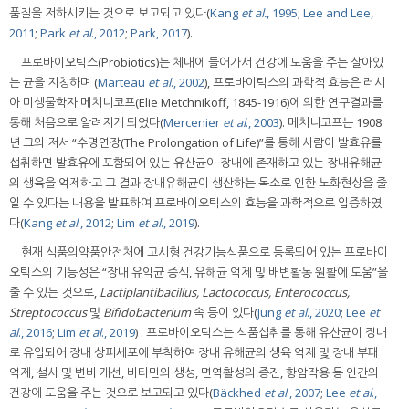
품질을 저하시키는 것으로 보고되고 있다(
Kang
et al.
, 1995
;
Lee and Lee,
2011
;
Park
et al
., 2012
;
Park, 2017
).
프로바이오틱스(Probiotics)는 체내에 들어가서 건강에 도움을 주는 살아있
는 균을 지칭하며 (
Marteau
et al
., 2002
), 프로바이틱스의 과학적 효능은 러시
아 미생물학자 메치니코프(Elie Metchnikoff, 1845-1916)에 의한 연구결과를
통해 처음으로 알려지게 되었다(
Mercenier
et al
., 2003
). 메치니코프는 1908
년 그의 저서 “수명연장(The Prolongation of Life)”를 통해 사람이 발효유를
섭취하면 발효유에 포함되어 있는 유산균이 장내에 존재하고 있는 장내유해균
의 생육을 억제하고 그 결과 장내유해균이 생산하는 독소로 인한 노화현상을 줄
일 수 있다는 내용을 발표하여 프로바이오틱스의 효능을 과학적으로 입증하였
다(
Kang
et al
., 2012
;
Lim
et al
., 2019
).
현재 식품의약품안전처에 고시형 건강기능식품으로 등록되어 있는 프로바이
오틱스의 기능성은 “장내 유익균 증식, 유해균 억제 및 배변활동 원활에 도움”을
줄 수 있는 것으로,
Lactiplantibacillus, Lactococcus, Enterococcus,
Streptococcus
및
Bifidobacterium
속 등이 있다(
Jung
et al
., 2020
;
Lee
et
al
., 2016
;
Lim
et al
., 2019
) . 프로바이오틱스는 식품섭취를 통해 유산균이 장내
로 유입되어 장내 상피세포에 부착하여 장내 유해균의 생육 억제 및 장내 부패
억제, 설사 및 변비 개선, 비타민의 생성, 면역활성의 증진, 항암작용 등 인간의
건강에 도움을 주는 것으로 보고되고 있다(
Bäckhed
et al
., 2007
;
Lee
et al
.,