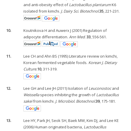
and anti-obesity effect of
Lactobacillus plantarum
K6
isolated from kimchi.
J. Dairy Sci. Biotechnol.
35
, 221-231.
10.
Koutnikova H and Auwerx J (2001) Regulation of
adipocyte differentiation.
Ann Med
.
33
, 556-561.
11.
Lee CH and Ahn BS (1995) Literature review on kimchi,
Korean fermented vegetable foods.
Korean J. Dietary
Culture.
10
, 311-319.
12.
Lee GH and Lee JH (2011) Isolation of
Leuconostoc
and
Weissella
species inhibiting the growth of
Lactobacillus
sakei
from kimchi.
J. Microbiol. Biotechnol.
39
, 175-181.
13.
Lee HY, Park JH, Seok SH, Baek MW, Kim DJ, and Lee KE
(2006) Human originated bacteria,
Lactobacillus