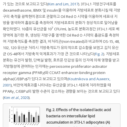
가 있는 것으로 보고되고 있다(
Kim and Lim, 2017
). 3T3-L1 지방전구세포를
dexamethasone, IBMX 및 insulin을 이용하여 지방세포로 분화시킬 때 지방
구의 축적을 광학현미경으로 관찰하고 Oil Red O 시약을 이용하여 세포내 지
방을 염색하여 흡광도를 측정하여 지방세포로의 분화가 정상적으로 일어남을
7
확인하였다. 10종의 유산균을 10
CFU/mL 농도로 분화과정간 3T3-L1 세포 배
양액에 첨가한 후, 생성된 지방구를 염색한 Oil Red O 시약의 흡광도를 측정하
여 지방축적도를 측정한 결과, 비처리군(non-treated)과 비교하여 OS-15, 48,
102, 120 유산균 처리시 지방축적도가 유의적으로 감소함을 보였고 김치 유산
균 OS-48에서 지방축적 억제효과가 가장 큰 것으로 나타났다(
Fig. 2
). 지방세포
분화는 유전자 발현, 단백질 발현, 호르몬 민감성 등의 인자에 의해 영향을 받고
지방형성에 관여하는 인자에는 peroxisome proliferator-activator
recepter gamma (PPAR
γ
)와 CCAAT-enhancer-binding protein
alpha(C/EBP
α
)가 있다고 보고되고 있으며(
Koutnikova and Auwerx,
2001
), 비만억제효과를 나타내는 유산균을 3T3-L1 세포에 처리하였을 때
PPARγ, C/EBP
α
의 발현 수준이 감소하는 경향을 보이는 것으로 보고되고 있다
(
Kim
et al
., 2020
).
Fig. 2.
Effects of the isolated lactic acid
bacteria on intercellular lipid
accumulation in 3T3-L1 adipocytes (A)