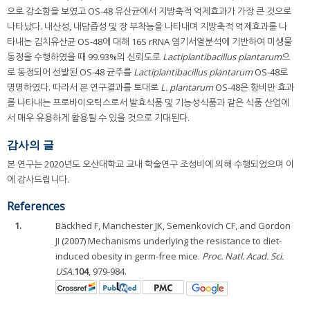
으로 감소함을 보였고 OS-48 유산균에서 지방축적 억제효과가 가장 큰 것으로
나타났다. 내산성, 내담즙성 및 장 부착능을 나타내며 지방축적 억제효과를 나
타내는 김치유산균 OS-48에 대해 16S rRNA 염기서열분석에 기반하여 미생물
동정을 수행하였을 때 99.93%의 신뢰도로
Lactiplantibacillus plantarum
으
로 동정되어 선발된 OS-48 균주를
Lactiplantibacillus plantarum
OS-48로
명명하였다. 따라서 본 연구결과를 토대로
L. plantarum
OS-48은 항비만 효과
를 나타내는 프로바이오틱스로서 발효식품 및 기능성식품과 같은 식품 산업에
서 매우 유용하게 활용될 수 있을 것으로 기대된다.
감사의 글
본 연구는 2020년도 오산대학교 교내 학술연구 조성비에 의해 수행되었으며 이
에 감사드립니다.
References
1.
Bäckhed F, Manchester JK, Semenkovich CF, and Gordon
JI (2007) Mechanisms underlying the resistance to diet-
induced obesity in germ-free mice.
Proc. Natl. Acad. Sci.
USA.
104
, 979-984.