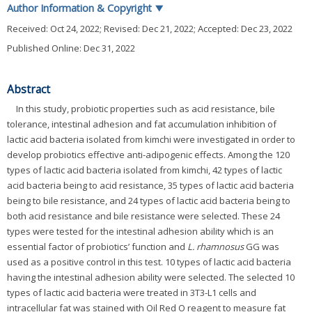
Author Information & Copyright
▼
Received:
Oct 24, 2022
; Revised:
Dec 21, 2022
; Accepted:
Dec 23, 2022
Published Online: Dec 31, 2022
Abstract
In this study, probiotic properties such as acid resistance, bile
tolerance, intestinal adhesion and fat accumulation inhibition of
lactic acid bacteria isolated from kimchi were investigated in order to
develop probiotics effective anti-adipogenic effects. Among the 120
types of lactic acid bacteria isolated from kimchi, 42 types of lactic
acid bacteria being to acid resistance, 35 types of lactic acid bacteria
being to bile resistance, and 24 types of lactic acid bacteria being to
both acid resistance and bile resistance were selected. These 24
types were tested for the intestinal adhesion ability which is an
essential factor of probiotics’ function and
L. rhamnosus
GG was
used as a positive control in this test. 10 types of lactic acid bacteria
having the intestinal adhesion ability were selected. The selected 10
types of lactic acid bacteria were treated in 3T3-L1 cells and
intracellular fat was stained with Oil Red O reagent to measure fat