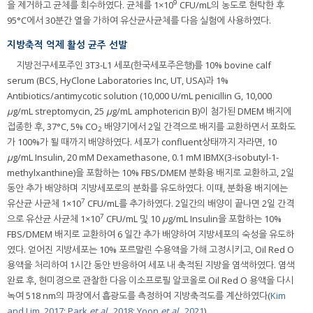
9
을 제거하고 균체를 회수하였다. 균체를 1×10
CFU/mL의 농도로 현탁한 후
95°C에서 30분간 열을 가하여 유산균사균체를 다음 실험에 사용하였다.
지방축적 억제 활성 균주 선발
지방전구세포주인 3T3-L1 세포(한국세포주은행)를 10% bovine calf
serum (BCS, HyClone Laboratories Inc, UT, USA)과 1%
Antibiotics/antimycotic solution (10,000 U/mL penicillin G, 10,000
μ
g/mL streptomycin, 25
μ
g/mL amphotericin B)이 첨가된 DMEM 배지에
접종한 후, 37°C, 5% CO
배양기에서 2일 간격으로 배지를 교환하면서 포화도
2
가 100%가 될 때까지 배양하였다. 세포가 confluent상태까지 자라면, 10
μ
g/mL Insulin, 20 mM Dexamethasone, 0.1 mM IBMX(3-isobutyl-1-
methylxanthine)을 포함하는 10% FBS/DMEM 분화용 배지로 교환하고, 2일
동안 추가 배양하며 지방세포로의 분화를 유도하였다. 이때, 분화용 배지에는
7
유산균 사균체 1×10
CFU/mL를 추가하였다. 2일간의 배양이 끝나면 2일 간격
7
으로 유산균 사균체 1×10
CFU/mL 및 10
μ
g/mL Insulin을 포함하는 10%
FBS/DMEM 배지로 교환하여 6 일간 추가 배양하여 지방세포의 숙성을 유도하
였다. 얻어진 지방세포는 10% 포르말린 수용액을 가해 고정시키고, Oil Red O
용액을 처리하여 1시간 동안 반응하여 세포 내 축적된 지방을 염색하였다. 염색
완료 후, 현미경으로 관찰한 다음 이소프로필 알코올로 Oil Red O 용액을 다시
녹여 518 nm의 파장에서 흡광도를 측정하여 지방축적도를 계산하였다(
Kim
and Lim, 2017
;
Park
et al.
, 2018
;
Yoon
et al.
, 2021
).