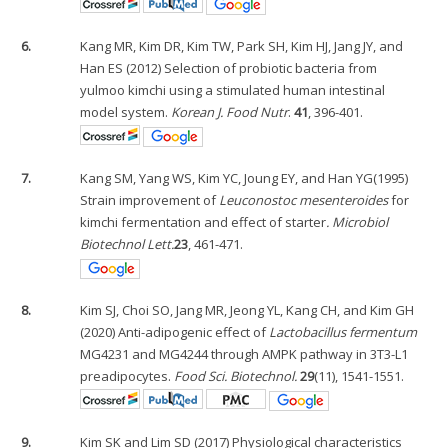
6.
Kang MR, Kim DR, Kim TW, Park SH, Kim HJ, Jang JY, and
Han ES (2012) Selection of probiotic bacteria from
yulmoo kimchi using a stimulated human intestinal
model system.
Korean J. Food Nutr
.
41
, 396-401.
7.
Kang SM, Yang WS, Kim YC, Joung EY, and Han YG(1995)
Strain improvement of
Leuconostoc mesenteroides
for
kimchi fermentation and effect of starter
. Microbiol
Biotechnol Lett.
23
, 461-471.
8.
Kim SJ, Choi SO, Jang MR, Jeong YL, Kang CH, and Kim GH
(2020) Anti-adipogenic effect of
Lactobacillus fermentum
MG4231 and MG4244 through AMPK pathway in 3T3-L1
preadipocytes.
Food Sci. Biotechnol.
29
(11), 1541-1551.
9.
Kim SK and Lim SD (2017) Physiological characteristics