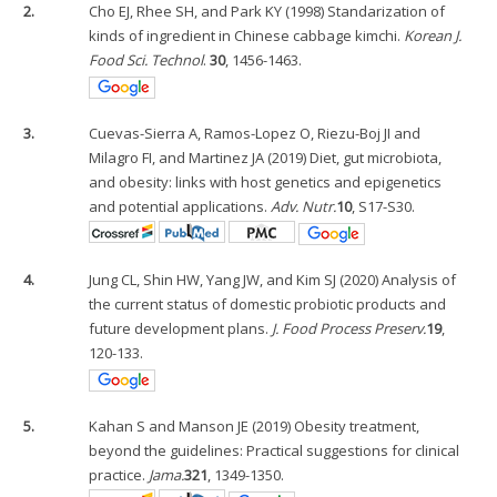
2.
Cho EJ, Rhee SH, and Park KY (1998) Standarization of
kinds of ingredient in Chinese cabbage kimchi.
Korean J.
Food Sci. Technol
.
30
, 1456-1463.
3.
Cuevas-Sierra A, Ramos-Lopez O, Riezu-Boj JI and
Milagro FI, and Martinez JA (2019) Diet, gut microbiota,
and obesity: links with host genetics and epigenetics
and potential applications.
Adv. Nutr.
10
, S17-S30.
4.
Jung CL, Shin HW, Yang JW, and Kim SJ (2020) Analysis of
the current status of domestic probiotic products and
future development plans.
J. Food Process Preserv.
19
,
120-133.
5.
Kahan S and Manson JE (2019) Obesity treatment,
beyond the guidelines: Practical suggestions for clinical
practice.
Jama.
321
, 1349-1350.