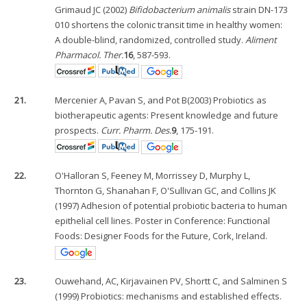
Grimaud JC (2002)
Bifidobacterium animalis
strain DN-173
010 shortens the colonic transit time in healthy women:
A double-blind, randomized, controlled study.
Aliment
Pharmacol. Ther.
16
, 587-593.
21.
Mercenier A, Pavan S, and Pot B(2003) Probiotics as
biotherapeutic agents: Present knowledge and future
prospects.
Curr. Pharm. Des.
9
, 175-191.
22.
O'Halloran S, Feeney M, Morrissey D, Murphy L,
Thornton G, Shanahan F, O'Sullivan GC, and Collins JK
(1997) Adhesion of potential probiotic bacteria to human
epithelial cell lines. Poster in Conference: Functional
Foods: Designer Foods for the Future, Cork, Ireland.
23.
Ouwehand, AC, Kirjavainen PV, Shortt C, and Salminen S
(1999) Probiotics: mechanisms and established effects.