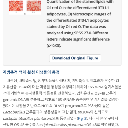
Quantifcation of the stained lipids with
Oil red O in the differentiated 3T3-L1
adipocytes, (B) Microscopic images of
the differentiated 3T3-L1 adipocytes
stained by Oil red O. The data was
analyzed using SPSS 27.0. Different
letters indicate significant difference
(
p
<0.05).
Download Original Figure
지방축적 억제 활성 미생물의 동정
내산성, 내담즙성 및 장 부착능을 나타내며, 지방축적 억제효과가 우수한 김
치유산균 OS-48에 대한 미생물 동정을 수행하기 위하여 16S rRNA 염기서열분
석에 기반하여 분자생물학적 동정을 진행하였다. 김치유산균 OS-48 균주의
genomic DNA를 추출하고 PCR로 16S rRNA를 증폭하여 염기서열을 결정하
였다. 이 서열을 기반으로 NCBI의 BLAST program으로 유사성이 높은
Lactobacillus
균주들과의 상동성을 비교한 결과, 99.93%의 신뢰도로
Lactiplantibacillus plantarum
으로 동정되었다(
Fig. 3
). 따라서 본 연구에서
선발한 OS-48 균주를
Lactiplantibacillus plantarum
OS-48로 명명하였다.