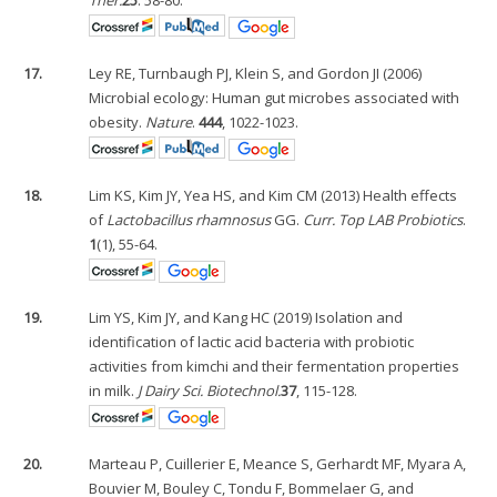
17.
Ley RE, Turnbaugh PJ, Klein S, and Gordon JI (2006)
Microbial ecology: Human gut microbes associated with
obesity.
Nature
.
444
, 1022-1023.
18.
Lim KS, Kim JY, Yea HS, and Kim CM (2013) Health effects
of
Lactobacillus rhamnosus
GG.
Curr. Top LAB Probiotics
.
1
(1), 55-64.
19.
Lim YS, Kim JY, and Kang HC (2019) Isolation and
identification of lactic acid bacteria with probiotic
activities from kimchi and their fermentation properties
in milk.
J Dairy Sci. Biotechnol.
37
, 115-128.
20.
Marteau P, Cuillerier E, Meance S, Gerhardt MF, Myara A,
Bouvier M, Bouley C, Tondu F, Bommelaer G, and