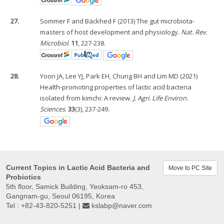
27.
Sommer F and Bäckhed F (2013) The gut microbiota-
masters of host development and physiology.
Nat. Rev.
Microbiol
.
11
, 227-238.
28.
Yoon JA, Lee YJ, Park EH, Chung BH and Lim MD (2021)
Health-promoting properties of lactic acid bacteria
isolated from kimchi: A review.
J. Agri. Life Environ.
Sciences
.
33
(3), 237-249.
Current Topics in Lactic Acid Bacteria and
Move to PC Site
Probiotics
5th floor, Samick Building, Yeoksam-ro 453,
Gangnam-gu, Seoul 06195, Korea
Tel : +82-43-820-5251 |
kslabp@naver.com