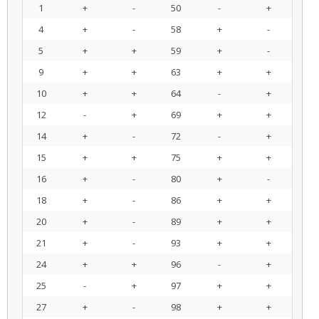
1
+
-
50
-
+
4
+
-
58
+
-
5
+
+
59
+
-
9
+
+
63
+
+
10
+
+
64
-
+
12
-
+
69
+
+
14
+
-
72
-
+
15
+
+
75
+
+
16
+
-
80
+
-
18
+
-
86
+
+
20
+
-
89
+
+
21
+
-
93
+
+
24
+
+
96
-
+
25
-
+
97
+
+
27
+
-
98
+
+