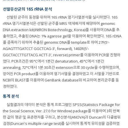
선발유산균의 16S rRNA 분석
선발된 균주의 동정을 위하여 16S rRNA 염기서열분석을 실시하였다. 16S
rRNA 염기서열분석은 선발된 균주를 MRS 액체배지에 배양하여 genomic
DNA extraction kit(iNtRON Biotechnology, Korea)를 사용하여 DNA를 추
출하였고, 추출된 DNA는 1% agarose gel을 이용하여 확인하였다. 16S rDNA
를 증폭하기 위하여 추출된 genomic DNA를 template로 하여 27F(5'-
AGAGTTTGATCCT GGCTCAG-3', forward), 1492R(5'-
GGCTACCTTGTTACG ACTT-3', reverse) primer를 이용하여 PCR을 진행하
였다. PCR조건은 95°C에서 1분간 denaturation, 45°C에서 1분간
annealing, 72°C에서 1분 30초간 extension으로 30 cycle을 수행하였으며,
얻어진 PCR product를 이용하여 염기서열을 결정하였고 이 서열을 기반으로
NCBI의 BLAST를 이용하여 GenBank database와 비교하여 분리균주를 동
정하였다.
통계 분석
실험결과의 데이터 분석은 통계 프로그램인 SPSS(Statistics Package for
the Social Science, Ver. 27.0 for Window) package를 이용하여 3회 반복
한 값의 평균 및 표준편차를 구하고, 분산분석(ANOVA)과 Duncan의 다중범위
검정(Duncan's multiple range test)를 실시하여 통계적 유의성을 검증하였