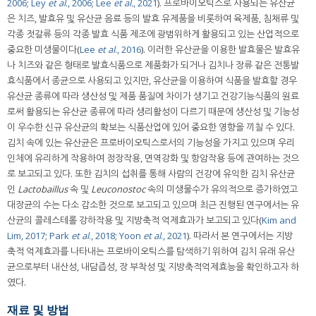
2006
;
Ley
et al
., 2006
;
Lee
et al.
, 2021
). 프로바이오틱스로 사용되는 유산균
은 치즈, 발효유 및 유산균 음료 등의 발효 유제품을 비롯하여 육제품, 침채류 및
각종 젓갈류 등의 각종 발효 식품 제조에 광범위하게 활용되고 있는 산업적으로
중요한 미생물이다(
Lee
et al
., 2016
). 이러한 유산균을 이용한 발효물은 발효유
나 치즈와 같은 형태로 발효식품으로 제품화가 되거나 김치나 장류 같은 전통발
효식품에서 종균으로 사용되고 있지만, 유산균을 이용하여 식품을 발효할 경우
유산균 종류에 따라 생산성 및 제품 품질에 차이가 생기고 건강기능식품의 원료
로써 활용되는 유산균 종류에 따라 생리활성이 다르기 때문에 생산성 및 기능성
이 우수한 신규 유산균의 확보는 식품산업에 있어 중요한 영향을 끼칠 수 있다.
김치 속에 있는 유산균은 프로바이오틱스로서의 기능성을 가지고 있으며 우리
인체에 유리하게 작용하여 정장작용, 면역강화 및 항암작용 등에 관여하는 것으
로 보고되고 있다. 또한 김치의 섭취를 통해 사람의 건강에 유익한 김치 유산균
인
Lactobaillus
속 및
Leuconostoc
속의 미생물수가 유의적으로 증가하였고
대장균의 수는 다소 감소한 것으로 보고되고 있으며 최근 진행된 연구에서는 유
산균의 콜레스테롤 강하작용 및 지방축적 억제효과가 보고되고 있다(
Kim and
Lim, 2017
;
Park
et al
., 2018
;
Yoon
et al
., 2021
). 따라서 본 연구에서는 지방
축적 억제효과를 나타내는 프로바이오틱스를 탐색하기 위하여 김치 유래 유산
균으로부터 내산성, 내담즙성, 장 부착성 및 지방축적억제효능을 확인하고자 하
였다.
재료 및 방법