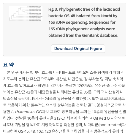
Fig. 3.
Phylogenetic tree of the lactic acid
bacteria OS-48 isolated from kimchi by
16S rDNA sequencing. Sequences for
16S rDNA phylogenetic analysis were
obtained from the GenBank database.
Download Original Figure
요 약
본 연구에서는 항비만 효과를 나타내는 프로바이오틱스를 탐색하기 위해 김
치로부터 분리한 유산균으로부터 내산성, 내답즙성, 장 부착능 및 지방 축적억
제 효과를 알아보고자 하였다. 김치에서 분리한 120여종의 유산균 중 내산성을
보이는 유산균 42종과 내담즙성을 나타내는 유산균 35종, 그리고 내산성과 내
담즙성을 동시에 나타내는 24종의 유산균을 선발하였다. 또한 프로바이오틱스
로 작용하기 위한 필수적인 요소인 장부착능을 검토한 결과, 양성대조군으로 사
용한
L. rhamnosus
GG과 비교하여 장부착능을 보이는 10종의 유산균을 선발
하였다. 선발된 10종의 유산균을 3T3-L1 세포에 처리하고 Oil Red O 시약으로
세포내 지방을 염색하여 지방축적도를 측정한 결과, 비처리군(non-treated)과
비교하여 OS-15, 48, 102, 120 유산균을 처리하였을 때 지방축적도가 유의적