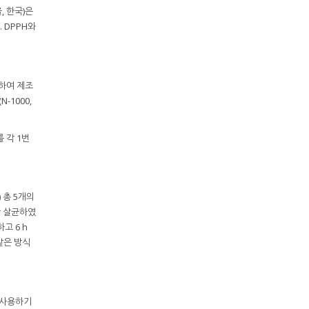
, 한국)은
 DPPH와
반하여 제조
-1000,
를 각 1번
) 총 5개의
간 살균하였
고 6 h
같은 방식
e는 사용하기