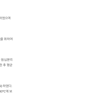
측정하였으며
5 g을 취하여
분간 원심분리
한 후 평균
l) 하였다.
80℃에 보