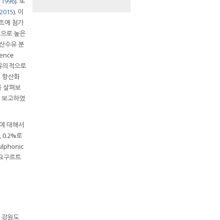
1996
). 또
 2015
). 이
트에 첨가
적으로 높은
 산수유 분
ence
역시 유의적으로
의 항산화
를 살펴보
을 보고하였
에 대해서
 0.2%로
lphonic
성 요구르트
은 강원도