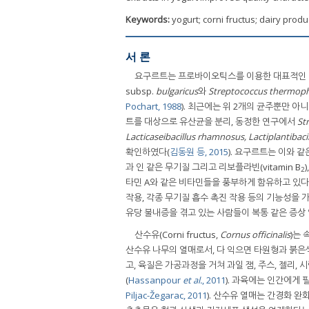
Keywords:
yogurt; corni fructus; dairy produc
서 론
요구르트는 프로바이오틱스를 이용한 대표적인 식
subsp.
bulgaricus
와
Streptococcus thermoph
Pochart, 1988
). 최근에는 위 2개의 균주뿐만 
트를 대상으로 유산균을 분리, 동정한 연구에서
St
Lacticaseibacillus rhamnosus, Lactiplantibacil
확인하였다(
김동원 등, 2015
). 요구르트는 이와 
과 인 같은 무기질 그리고 리보플라빈(vitamin B
2
타민 A와 같은 비타민들을 풍부하게 함유하고 있다.
작용, 각종 무기질 흡수 촉진 작용 등의 기능성을 
유당 불내증을 겪고 있는 사람들이 복통 같은 증상
산수유(Corni fructus,
Cornus officinalis
)는
산수유 나무의 열매로서, 다 익으면 타원형과 붉은색
고, 육질은 가공과정을 거쳐 과일 잼, 주스, 젤리,
(
Hassanpour
et al.
, 2011
). 과육에는 인간에게 필
Piljac-Žegarac, 2011
). 산수유 열매는 간경화 완